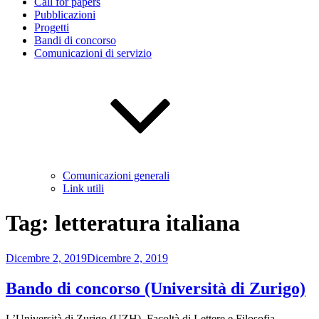
Call for papers
Pubblicazioni
Progetti
Bandi di concorso
Comunicazioni di servizio
Comunicazioni generali
Link utili
Tag:
letteratura italiana
Pubblicato
Dicembre 2, 2019
Dicembre 2, 2019
il
Bando di concorso (Università di Zurigo)
L’Università di Zurigo (UZH), Facoltà di Lettere e Filosofia