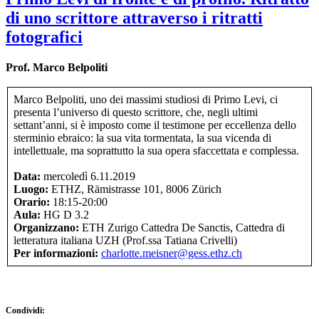
di uno scrittore attraverso i ritratti
fotografici
Prof. Marco Belpoliti
Marco Belpoliti, uno dei massimi studiosi di Primo Levi, ci
presenta l’universo di questo scrittore, che, negli ultimi
settant’anni, si è imposto come il testimone per eccellenza dello
sterminio ebraico: la sua vita tormentata, la sua vicenda di
intellettuale, ma soprattutto la sua opera sfaccettata e complessa.
Data:
mercoledì 6.11.2019
Luogo:
ETHZ, Rämistrasse 101, 8006 Zürich
Orario:
18:15-20:00
Aula:
HG D 3.2
Organizzano:
ETH Zurigo Cattedra De Sanctis, Cattedra di
letteratura italiana UZH (Prof.ssa Tatiana Crivelli)
Per informazioni:
charlotte.meisner@gess.ethz.ch
Condividi: