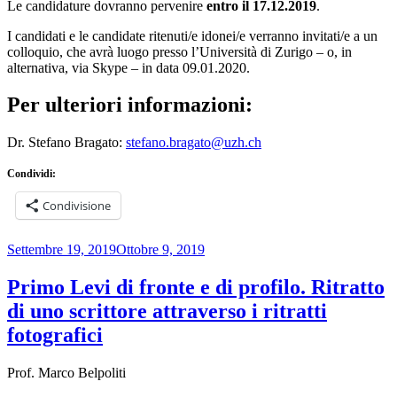
Le candidature dovranno pervenire
entro il 17.12.2019
.
I candidati e le candidate ritenuti/e idonei/e verranno invitati/e a un
colloquio, che avrà luogo presso l’Università di Zurigo – o, in
alternativa, via Skype – in data 09.01.2020.
Per ulteriori informazioni:
Dr. Stefano Bragato:
stefano.bragato@uzh.ch
Condividi:
Condivisione
Pubblicato
Settembre 19, 2019
Ottobre 9, 2019
il
Primo Levi di fronte e di profilo. Ritratto
di uno scrittore attraverso i ritratti
fotografici
Prof. Marco Belpoliti