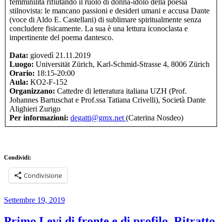
femminilità rifiutando il ruolo di donna-idolo della poesia
stilnovista: le mancano passioni e desideri umani e accusa Dante
(voce di Aldo E. Castellani) di sublimare spiritualmente senza
concludere fisicamente. La sua è una lettura iconoclasta e
impertinente del poema dantesco.
Data:
giovedì 21.11.2019
Luogo:
Universität Zürich, Karl-Schmid-Strasse 4, 8006 Zürich
Orario:
18:15-20:00
Aula:
KO2-F-152
Organizzano:
Cattedre di letteratura italiana UZH (Prof.
Johannes Bartuschat e Prof.ssa Tatiana Crivelli), Società Dante
Alighieri Zurigo
Per informazioni:
degatti@gmx.net
(Caterina Nosdeo)
Condividi:
Condivisione
Pubblicato
Settembre 19, 2019
il
Primo Levi di fronte e di profilo. Ritratto