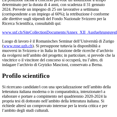
determinato per la durata di 4 anni, con scadenza il 31 gennaio
2024. Prevede un impegno di 25 ore lavorative a settimana
(corrispondente a un impiego al 60%); la retribuzione è conforme
alle direttive sugli stipendi del Fondo Nazionale Svizzero per la
Ricerca Scientifica, consultabili qui:
www.snf.ch/SiteCollectionDocuments/Annex_XII_Ausfuehrungsregl
Luogo di lavoro è il Romanisches Seminar dell’Università di Zurigo
(
www.rose.uzh.ch
). Si presuppone tuttavia la disponibilità a
muoversi in Svizzera e in Italia in funzione delle ricerche d’archivio
da svolgersi nell’ambito del progetto; in particolare, si prevede che la
vincitrice o il vincitore del concorso si occuperà, tra l’altro, di
indagare l’archivio di Grytzko Mascioni, conservato a Berna.
Profilo scientifico
Si ricercano candidate/i con una specializzazione nell’ambito della
letteratura italiana moderna o in comparatistica, intenzionate/i a
elaborare e portare a compimento nel quadriennio 2020-2024 la
propria tesi di dottorato nell’ambito della letteratura italiana. Si
richiede altresì un comprovato interesse per la teoria critica e per
l’ambito degli studi culturali.