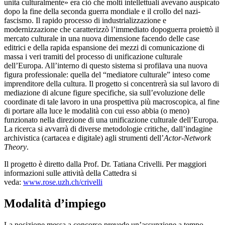
unita culturalmente» era ciò che molti intellettuali avevano auspicato
dopo la fine della seconda guerra mondiale e il crollo del nazi-
fascismo. Il rapido processo di industrializzazione e
modernizzazione che caratterizzò l’immediato dopoguerra proiettò il
mercato culturale in una nuova dimensione facendo delle case
editrici e della rapida espansione dei mezzi di comunicazione di
massa i veri tramiti del processo di unificazione culturale
dell’Europa. All’interno di questo sistema si profilava una nuova
figura professionale: quella del “mediatore culturale” inteso come
imprenditore della cultura. Il progetto si concentrerà sia sul lavoro di
mediazione di alcune figure specifiche, sia sull’evoluzione delle
coordinate di tale lavoro in una prospettiva più macroscopica, al fine
di portare alla luce le modalità con cui esso abbia (o meno)
funzionato nella direzione di una unificazione culturale dell’Europa.
La ricerca si avvarrà di diverse metodologie critiche, dall’indagine
archivistica (cartacea e digitale) agli strumenti dell’
Actor-Network
Theory
.
Il progetto è diretto dalla Prof. Dr. Tatiana Crivelli. Per maggiori
informazioni sulle attività della Cattedra si
veda:
www.rose.uzh.ch/crivelli
Modalità d’impiego
La posizione messa a concorso prevede un’assunzione a tempo