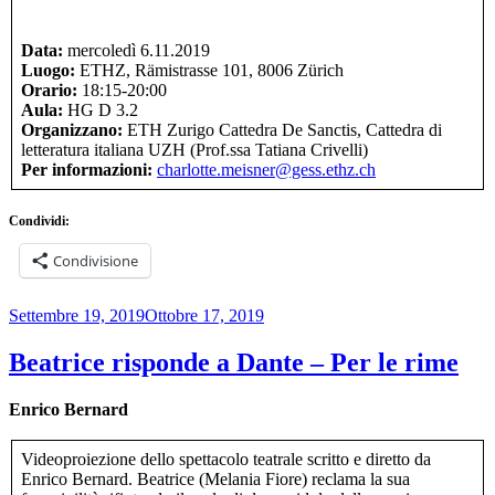
Data:
mercoledì 6.11.2019
Luogo:
ETHZ, Rämistrasse 101, 8006 Zürich
Orario:
18:15-20:00
Aula:
HG D 3.2
Organizzano:
ETH Zurigo Cattedra De Sanctis, Cattedra di
letteratura italiana UZH (Prof.ssa Tatiana Crivelli)
Per informazioni:
charlotte.meisner@gess.ethz.ch
Condividi:
Condivisione
Pubblicato
Settembre 19, 2019
Ottobre 17, 2019
il
Beatrice risponde a Dante – Per le rime
Enrico Bernard
Videoproiezione dello spettacolo teatrale scritto e diretto da
Enrico Bernard. Beatrice (Melania Fiore) reclama la sua