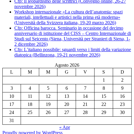
Cfp: Il leopardismo delle scrittrici (Convegno online, 26-27
novembre 2026)
Workshop internazionale «La cultura dell’anatomia: spazi
materiali, intellettuali e artistici nella prima età moderna»
(Università della Svizzera italiana, 19-20 marzo 2026)
Cfp: Officina barocca. Seminario in occasione del decimo
anniversario di istituzione del CISS – Centro Internazionale di
Studi sul Seicento (Siena, Università per Stranieri di Siena, 1-
2 dicembre 2026)
Cfp: L’italiano possibile: sguardi verso i limiti della variazione
diatopica (Bellinzona, 19-21 novembre 2026)
Agosto 2026
L
M
M
G
V
S
D
1
2
3
4
5
6
7
8
9
10
11
12
13
14
15
16
17
18
19
20
21
22
23
24
25
26
27
28
29
30
31
« Apr
Proudly powered by WordPress