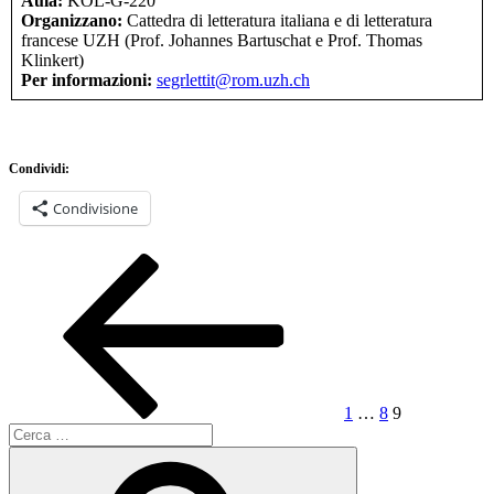
Aula:
KOL-G-220
Organizzano:
Cattedra di letteratura italiana e di letteratura
francese UZH (Prof. Johannes Bartuschat e Prof. Thomas
Klinkert)
Per informazioni:
segrlettit@rom.uzh.ch
Condividi:
Condivisione
Paginazione
Pagina
Pagina
Pagina
Pagina
precedente
degli
articoli
1
…
8
9
Cerca:
Cerca