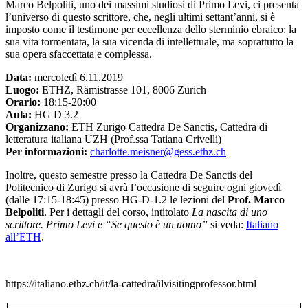
Marco Belpoliti, uno dei massimi studiosi di Primo Levi, ci presenta
l’universo di questo scrittore, che, negli ultimi settant’anni, si è
imposto come il testimone per eccellenza dello sterminio ebraico: la
sua vita tormentata, la sua vicenda di intellettuale, ma soprattutto la
sua opera sfaccettata e complessa.
Data:
mercoledì 6.11.2019
Luogo:
ETHZ, Rämistrasse 101, 8006 Zürich
Orario:
18:15-20:00
Aula:
HG D 3.2
Organizzano:
ETH Zurigo Cattedra De Sanctis, Cattedra di
letteratura italiana UZH (Prof.ssa Tatiana Crivelli)
Per informazioni:
charlotte.meisner@gess.ethz.ch
Inoltre, questo semestre presso la Cattedra De Sanctis del
Politecnico di Zurigo si avrà l’occasione di seguire ogni giovedì
(dalle 17:15-18:45) presso HG-D-1.2 le lezioni del
Prof. Marco
Belpoliti
. Per i dettagli del corso, intitolato
La nascita di uno
scrittore. Primo Levi e “Se questo è un uomo”
si veda:
Italiano
all’ETH
.
https://italiano.ethz.ch/it/la-cattedra/ilvisitingprofessor.html