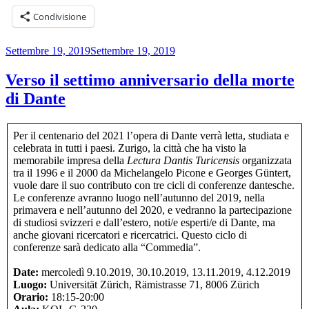
Condivisione
Pubblicato
Settembre 19, 2019
Settembre 19, 2019
il
Verso il settimo anniversario della morte
di Dante
Per il centenario del 2021 l’opera di Dante verrà letta, studiata e
celebrata in tutti i paesi. Zurigo, la città che ha visto la
memorabile impresa della
Lectura Dantis Turicensis
organizzata
tra il 1996 e il 2000 da Michelangelo Picone e Georges Güntert,
vuole dare il suo contributo con tre cicli di conferenze dantesche.
Le conferenze avranno luogo nell’autunno del 2019, nella
primavera e nell’autunno del 2020, e vedranno la partecipazione
di studiosi svizzeri e dall’estero, noti/e esperti/e di Dante, ma
anche giovani ricercatori e ricercatrici. Questo ciclo di
conferenze sarà dedicato alla “Commedia”.
Date:
mercoledì 9.10.2019, 30.10.2019, 13.11.2019, 4.12.2019
Luogo:
Universität Zürich, Rämistrasse 71, 8006 Zürich
Orario:
18:15-20:00