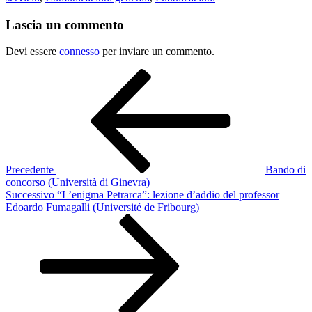
Lascia un commento
Devi essere
connesso
per inviare un commento.
Navigazione
Articolo
precedente:
articoli
Precedente
Bando di
concorso (Università di Ginevra)
Articolo
Successivo
“L’enigma Petrarca”: lezione d’addio del professor
successivo
Edoardo Fumagalli (Université de Fribourg)