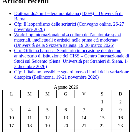
Articoli recenti
Dottorando/a in Letteratura italiana (100%) – Università di
Berna
Cfp: Il leopardismo delle scrittrici (Convegno online, 26-27
novembre 2026)
Workshop internazionale «La cultura dell’anatomia: spazi
materiali, intellettuali e artistici nella prima età moderna»
(Università della Svizzera italiana, 19-20 marzo 2026)
Cfp: Officina barocca. Seminario in occasione del decimo
anniversario di istituzione del CISS – Centro Internazionale di
Studi sul Seicento (Siena, Università per Stranieri di Siena, 1-
2 dicembre 2026)
Cfp: L’italiano possibile: sguardi verso i limiti della variazione
diatopica (Bellinzona, 19-21 novembre 2026)
Agosto 2026
L
M
M
G
V
S
D
1
2
3
4
5
6
7
8
9
10
11
12
13
14
15
16
17
18
19
20
21
22
23